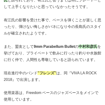
氏
と語られており、有江氏と会うまでは特にプレーヤーと
して上手くなりたいと思っていなかったそうです。
有江氏の影響を受けた事で、ベースを弾くことが楽しく思
ったり、弾けない悔しさがバネになり今の長島氏のスタイ
ルが確立されたようです。
また、盟友として
9mm Parabellum Bullet
の
中村和彦氏
を
挙げており、プライベートで飲みに行ったり釣りや水族館
に行く仲で、人間性も尊敬していると語られています。
現在進行中のバンド
”フレンズ”
は、同『VIVA LA ROCK
2018』で出演します。
使用楽器は、Freedom ベースのジャズベースをメインで
使用しています。