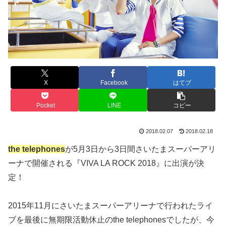
X
Facebook
はてブ
Pocket
LINE
コピー
2018.02.07
2018.02.18
the telephones
が5月3日から3日間さいたまスーパーアリ
ーナで開催される『VIVA LA ROCK 2018』に出演が決
定！
2015年11月にさいたまスーパーアリーナで行われたライ
ブを最後に無期限活動休止のthe telephonesでしたが、
今