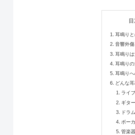
目
耳鳴りと
音響外傷
耳鳴りは
耳鳴りの
耳鳴りへ
どんな耳
ライ
ギター
ドラ
ボー
管楽