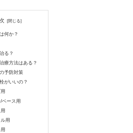
次
は何か？
治る？
治療方法はある？
の予防対策
栓がいいの？
ブ用
/ベース用
ム用
カル用
器用