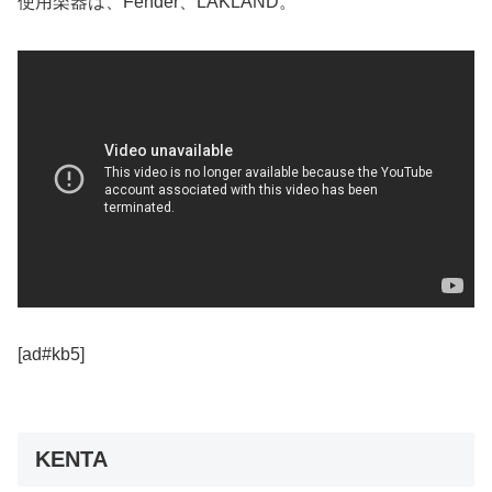
使用楽器は、Fender、LAKLAND。
[ad#kb5]
KENTA