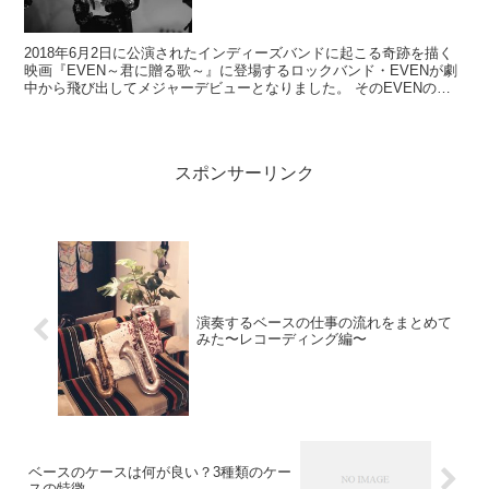
2018年6月2日に公演されたインディーズバンドに起こる奇跡を描く
映画『EVEN～君に贈る歌～』に登場するロックバンド・EVENが劇
中から飛び出してメジャーデビューとなりました。 そのEVENのベ
ース担当 充役を務める才川コージ氏が映画のき...
スポンサーリンク
演奏するベースの仕事の流れをまとめて
みた〜レコーディング編〜
ベースのケースは何が良い？3種類のケー
スの特徴