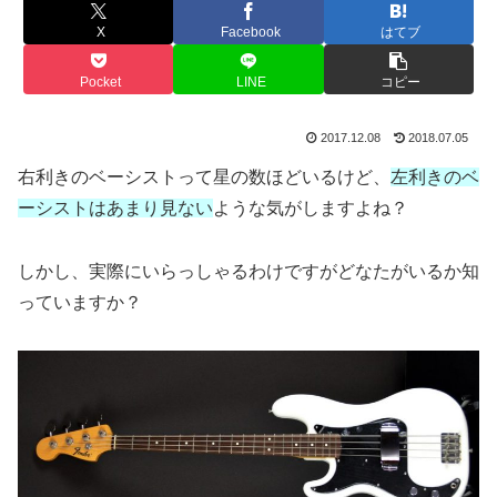
X
Facebook
はてブ
Pocket
LINE
コピー
2017.12.08
2018.07.05
右利きのベーシストって星の数ほどいるけど、
左利きのベ
ーシストはあまり見ない
ような気がしますよね？
しかし、実際にいらっしゃるわけですがどなたがいるか知
っていますか？