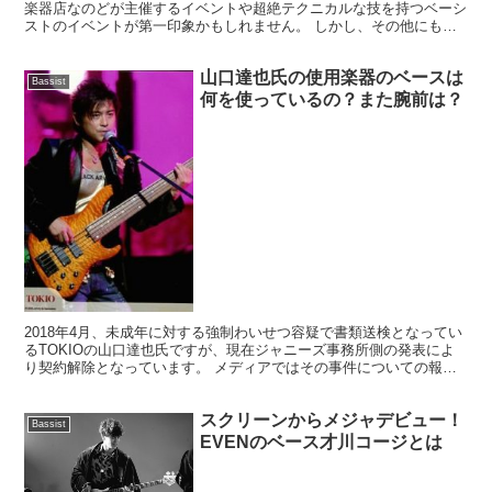
楽器店なのどが主催するイベントや超絶テクニカルな技を持つベーシ
ストのイベントが第一印象かもしれません。 しかし、その他にもベ
ーシストが主人公のようにたててくれるベースがメインとし...
山口達也氏の使用楽器のベースは
Bassist
何を使っているの？また腕前は？
2018年4月、未成年に対する強制わいせつ容疑で書類送検となってい
るTOKIOの山口達也氏ですが、現在ジャニーズ事務所側の発表によ
り契約解除となっています。 メディアではその事件についての報道
が絶えませんが、そんな中、楽器ブランドの老舗Gi...
スクリーンからメジャデビュー！
Bassist
EVENのベース才川コージとは