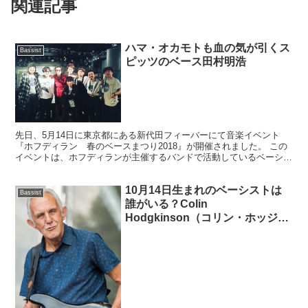
関連記事
ハマ・オカモトも血の気が引くス
Bassist
ピッツのベース田村明浩
先日、5月14日に東京都にある新代田フィーバーにて音楽イベント
『ホフディラン 春のベースまつり2018』が開催されました。 この
イベントは、ホフディランが主催するバンドで活動しているベーシス
トたちが集い、ホフディランの楽曲を演奏するという毎...
10月14日生まれのベーシストは
Bassist
誰がいる？Colin
Hodgkinson（コリン・ホッジキ
ンソン）