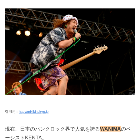
引用元：
http://mikiki.tokyo.jp
現在、日本のパンクロック界で人気を誇る
WANIMA
のベ
ーシストKENTA。