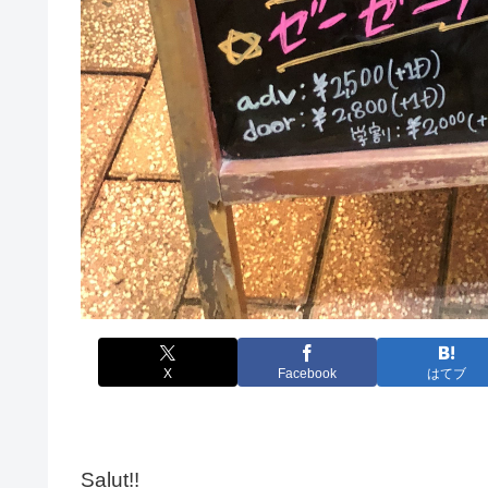
X
Facebook
はてブ
Salut!!