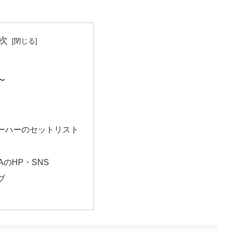
次
〜
ーハーのセットリスト
HAのHP・SNS
ブ