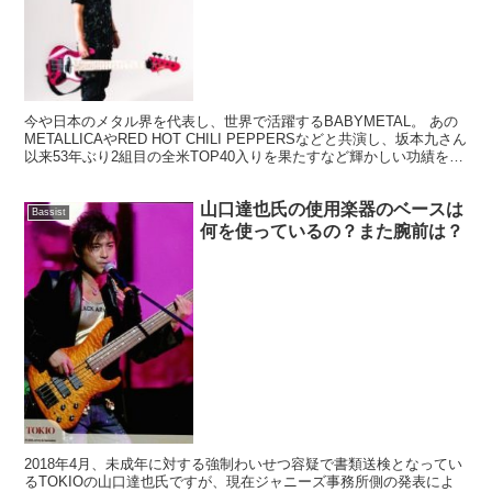
今や日本のメタル界を代表し、世界で活躍するBABYMETAL。 あの
METALLICAやRED HOT CHILI PEPPERSなどと共演し、坂本九さん
以来53年ぶり2組目の全米TOP40入りを果たすなど輝かしい功績を残
している彼女達。 ...
山口達也氏の使用楽器のベースは
Bassist
何を使っているの？また腕前は？
2018年4月、未成年に対する強制わいせつ容疑で書類送検となってい
るTOKIOの山口達也氏ですが、現在ジャニーズ事務所側の発表によ