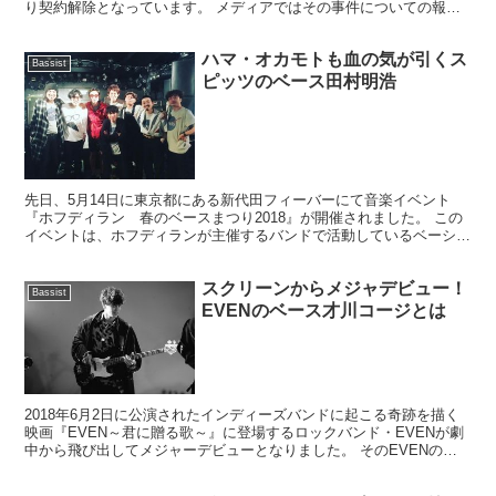
り契約解除となっています。 メディアではその事件についての報道
が絶えませんが、そんな中、楽器ブランドの老舗Gi...
ハマ・オカモトも血の気が引くス
Bassist
ピッツのベース田村明浩
先日、5月14日に東京都にある新代田フィーバーにて音楽イベント
『ホフディラン 春のベースまつり2018』が開催されました。 この
イベントは、ホフディランが主催するバンドで活動しているベーシス
トたちが集い、ホフディランの楽曲を演奏するという毎...
スクリーンからメジャデビュー！
Bassist
EVENのベース才川コージとは
2018年6月2日に公演されたインディーズバンドに起こる奇跡を描く
映画『EVEN～君に贈る歌～』に登場するロックバンド・EVENが劇
中から飛び出してメジャーデビューとなりました。 そのEVENのベ
ース担当 充役を務める才川コージ氏が映画のき...