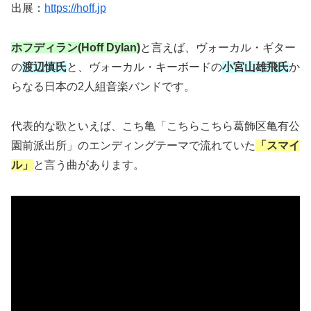
出展：
https://hoff.jp
ホフディラン(
Hoff Dylan
)
と言えば、ヴォーカル・ギター
の
渡辺慎氏
と、ヴォーカル・キーボードの
小宮山雄飛氏
か
らなる日本の
2
人組音楽バンドです。
代表的な歌といえば、こち亀「こちらこちら葛飾区亀有公
園前派出所」のエンディングテーマで流れていた
「スマイ
ル」
と言う曲があります。