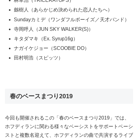
林幸治（TRICERATOPS）
劔樹人（あらかじめ決められた恋人たちへ）
Sundayカミデ（ワンダフルボーイズ／天才バンド）
寺岡呼人（JUN SKY WALKER(S)）
キタダマキ（Ex. Syrup16g）
ナガイケジョー（SCOOBIE DO）
田村明浩（スピッツ）
春のベースまつり2019
今回も開催されるこの「春のベースまつり
2019
」では、
ホフディランに関わる様々なベーシストをサポートベーシ
ストと複数名迎えて、ホフディランの曲で共演するライブ