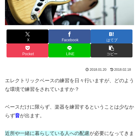
X
Facebook
はてブ
Pocket
LINE
コピー
2018.01.20
2018.02.18
エレクトリックベースの練習を日々行いますが、どのよう
な環境で練習をされていますか？
ベースだけに限らず、楽器を練習するということは少なか
らず
音
が出ます。
近所や一緒に暮らしている人への配慮
が必要になってきま