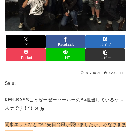
X
Facebook
はてブ
Pocket
LINE
コピー
2017.10.24
2020.01.11
Salut!
KEN-BASSことゼーゼーハーハーのBa担当しているケン
スケです！٩( ‘ω’ )و
関東エリアなどつい先日台風が襲いましたが、みなさま無