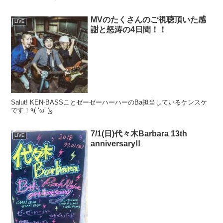
MVのたくさんのご視聴頂いた感
LIVE
謝と怒涛の4日間！！
Salut! KEN-BASSことゼーゼーハーハーのBa担当しているケンスケ
です！٩( ‘ω’ )و
7/1(日)代々木Barbara 13th
LIVE
anniversary!!