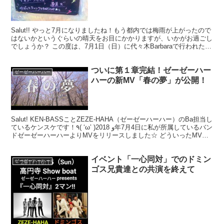
Salut!! やっと7月になりましたね！もう都内では梅雨が上がったので
はないかというぐらいの晴天をお目にかかりますが、いかがお過ごし
でしょうか？ この度は、7月1日（日）に代々木Barbaraで行われた
代々木Barbara 13th an...
ついに第１章完結！ゼーゼーハー
ゼーゼーハーハー
ハーの新MV「春の夢」が公開！
Salut! KEN-BASSことZEZE-HAHA（ゼーゼーハーハー）のBa担当し
ているケンスケです！٩( ‘ω’ )و 2018年7月4日に私が所属しているバン
ドゼーゼーハーハーよりMVをリリースしました☆ どういったMVか
って？？
イベント「一心同対」でのドミン
ゼーゼーハーハー
ゴス兄貴達との共演を終えて