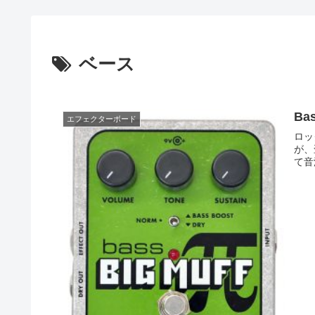
ベース
Ba
エフェクターボード
ロッ
が、
て音