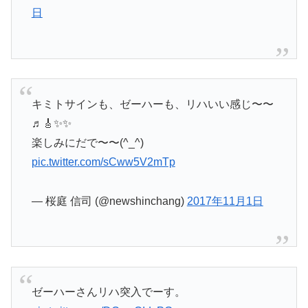
日
キミトサインも、ゼーハーも、リハいい感じ〜〜
♬🎸✨✨
楽しみにだで〜〜(^_^)
pic.twitter.com/sCww5V2mTp
— 桜庭 信司 (@newshinchang)
2017年11月1日
ゼーハーさんリハ突入でーす。