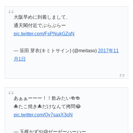
大阪早めに到着しまして、
通天閣付近でぶらぶらー
pic.twitter.com/FsPNukGZqN
— 笹田 芽衣(キミトサイン) (@meitaso)
2017年11
月1日
あぁぁーーー！！飲みたい🍻🍻
🐙たこ焼き🐙だけなんて拷問😂
pic.twitter.com/Qy7saxX3oN
— 玉梶かずや@ゼーゼーハーハー