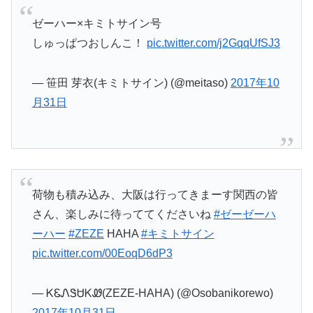
ゼーハー×キミトサイン号
しゅっぱつおしんこ！
pic.twitter.com/j2GqqUfSJ3
— 笹田 芽衣(キミトサイン) (@meitaso)
2017年10
月31日
荷物も積み込み、大阪は行ってきまーす関西の皆
さん、楽しみに待っててくださいね
#ゼーゼーハ
ーハー
#ZEZE
HAHA
#キミトサイン
pic.twitter.com/00EoqD6dP3
— ᏦᏋᏁᏕᏌᏦᏪ(ZEZE-HAHA) (@Osobanikorewo)
2017年10月31日