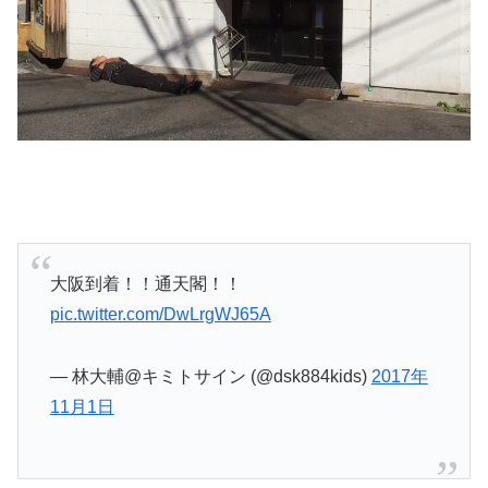
大阪到着！！通天閣！！
pic.twitter.com/DwLrgWJ65A
— 林大輔@キミトサイン (@dsk884kids)
2017年
11月1日