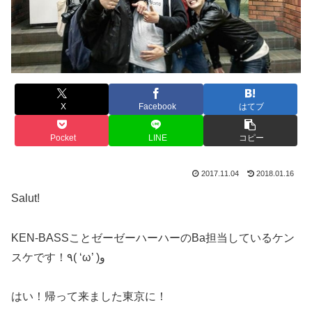
X
Facebook
はてブ
Pocket
LINE
コピー
2017.11.04
2018.01.16
Salut!
KEN-BASSことゼーゼーハーハーのBa担当しているケン
スケです！٩( ‘ω’ )و
はい！帰って来ました東京に！